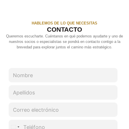
HABLEMOS DE LO QUE NECESITAS
CONTACTO
Queremos escucharte. Cuéntanos en qué podemos ayudarte y uno de
nuestros socios o especialistas se pondrá en contacto contigo a la
brevedad para explorar juntos el camino más estratégico.
*
N
A
o
p
m
e
A
b
l
p
r
l
e
e
C
i
l
*
o
d
l
r
o
i
T
r
s
d
e
United States +1